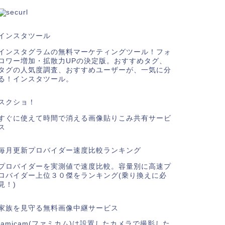
インスタツール
インスタグラムの無料マーケティングツール！フォ
ロワー増加・拡散力UPの決定版。おすすめタグ、
タグの人気度調査、おすすめユーザーが、一気に分
る！インスタツール。
スクショ！
すぐに使えて時間で消える画像貼りこみ共有サービ
ス
毎月更新プロバイダー速度比較ランキング
プロバイダーを実測値で速度比較。容量別に高速プ
ロバイダー上位３０傑をランキング(乗り換えに必
見！)
家族を見守る無料画像中継サービス
famicam(ファミカム)は設置したカメラで撮影した