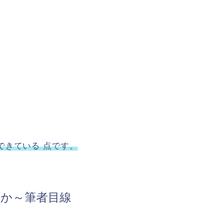
できている
点です。
のか～筆者目線