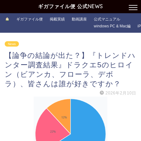
ギガファイル便 公式NEWS
ギガファイル便
掲載実績
動画講座
公式マニュアル
windows PC & Mac編
i
News
【論争の結論が出た？】『トレンドハ
ンター調査結果』ドラクエ5のヒロイ
ン（ビアンカ、フローラ、デボ
ラ）、皆さんは誰が好きですか？
2026年2月10日