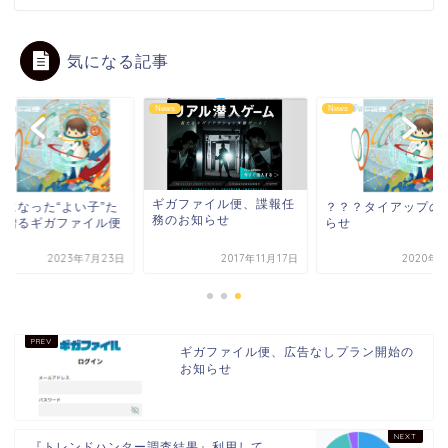
気になる記事
s
News
News
ギガファイル便、諜報任
人になった“よい子”た
？？？タイアップの
務のお知らせ
に贈るギガファイル便
らせ
2023年7月23日
2017年11月17日
2020年1
ギガファイル便、広告なしプラン開始の
お知らせ
『トレンドハンター調査結果』利用して