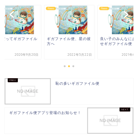
s
News
News
つだってギガファイル
ギガファイル便、星の彼
良い子のみんなにお
方へ
せギガファイル便
2020年9月20日
2022年5月22日
2021年6
恥の多いギガファイル便
ギガファイル便アプリ登場のお知らせ！