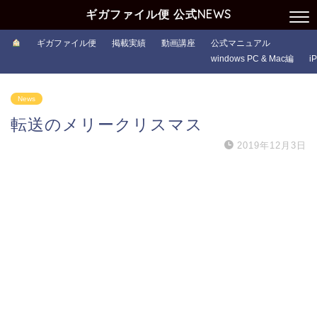
ギガファイル便 公式NEWS
ギガファイル便
掲載実績
動画講座
公式マニュアル
windows PC & Mac編
i
News
転送のメリークリスマス
2019年12月3日