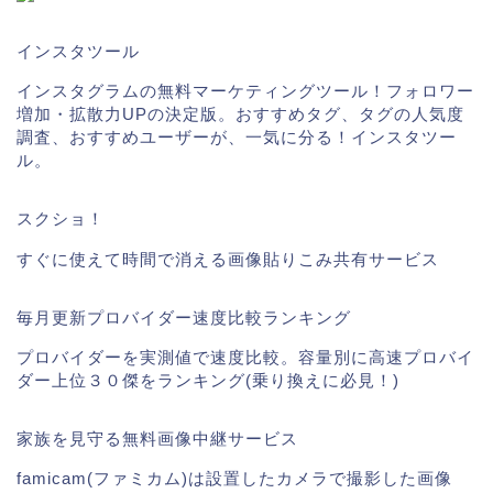
インスタツール
インスタグラムの無料マーケティングツール！フォロワー
増加・拡散力UPの決定版。おすすめタグ、タグの人気度
調査、おすすめユーザーが、一気に分る！インスタツー
ル。
スクショ！
すぐに使えて時間で消える画像貼りこみ共有サービス
毎月更新プロバイダー速度比較ランキング
プロバイダーを実測値で速度比較。容量別に高速プロバイ
ダー上位３０傑をランキング(乗り換えに必見！)
ギガファイル便
家族を見守る無料画像中継サービス
掲載実績
famicam(ファミカム)は設置したカメラで撮影した画像