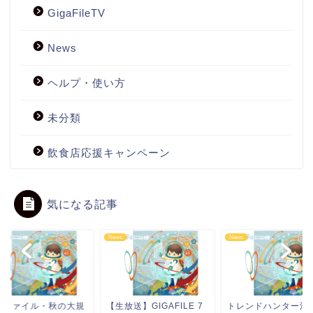
GigaFileTV
News
ヘルプ・使い方
未分類
飲食店応援キャンペーン
気になる記事
s
News
News
ガファイル・秋の大規
【生放送】GIGAFILE 7
トレンドハンター活