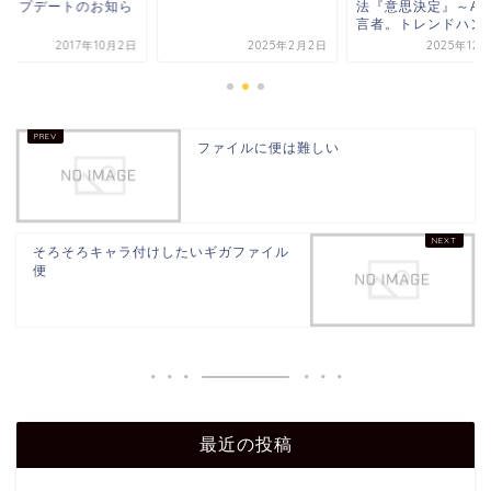
アップデートのお知ら
法『意思決定』～AI
言者。トレンドハンタ.
2017年10月2日
2025年2月2日
2025年12
ファイルに便は難しい
そろそろキャラ付けしたいギガファイル
便
最近の投稿