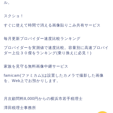
ル。
スクショ！
すぐに使えて時間で消える画像貼りこみ共有サービス
毎月更新プロバイダー速度比較ランキング
プロバイダーを実測値で速度比較。容量別に高速プロバイ
ダー上位３０傑をランキング(乗り換えに必見！)
ギガファイル便
家族を見守る無料画像中継サービス
掲載実績
famicam(ファミカム)は設置したカメラで撮影した画像
を、Web上でお預かりします。
動画講座
月次顧問料8,000円からの横浜市若手税理士
澤田税理士事務所