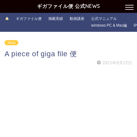
ギガファイル便 公式NEWS
ギガファイル便
掲載実績
動画講座
公式マニュアル
windows PC & Mac編
i
News
A piece of giga file 便
2021年8月22日