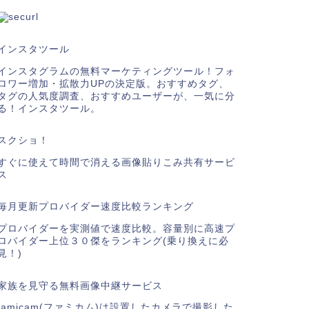
インスタツール
インスタグラムの無料マーケティングツール！フォ
ロワー増加・拡散力UPの決定版。おすすめタグ、
タグの人気度調査、おすすめユーザーが、一気に分
る！インスタツール。
スクショ！
すぐに使えて時間で消える画像貼りこみ共有サービ
ス
毎月更新プロバイダー速度比較ランキング
プロバイダーを実測値で速度比較。容量別に高速プ
ロバイダー上位３０傑をランキング(乗り換えに必
見！)
家族を見守る無料画像中継サービス
famicam(ファミカム)は設置したカメラで撮影した