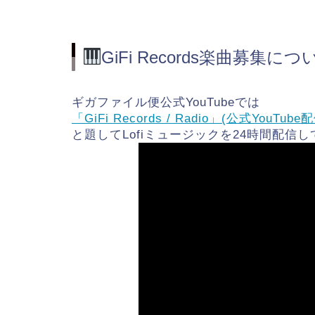
GiFi Records楽曲募集につ
ギガファイル便公式YouTubeでは
「GiFi Records / Radio」(公式YouTube
と題してLofiミュージックを24時間配信