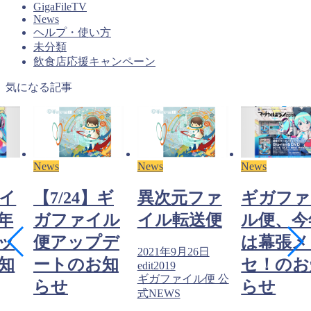
GigaFileTV
News
ヘルプ・使い方
未分類
飲食店応援キャンペーン
気になる記事
News
News
News
イ
【7/24】ギ
異次元ファ
ギガファ
年
ガファイル
イル転送便
ル便、今
ッ
便アップデ
は幕張メ
2021年9月26日
知
ートのお知
セ！のお
edit2019
ギガファイル便 公
らせ
らせ
式NEWS