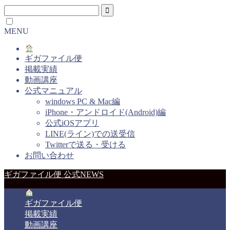
MENU
ギガファイル便
掲載実績
動画講座
公式マニュアル
windows PC & Mac編
iPhone・アンドロイド(Android)編
公式iOSアプリ
LINE(ライン)での送受信
Twitterで送る・受ける
お問い合わせ
ギガファイル便 公式NEWS
ギガファイル便
掲載実績
動画講座