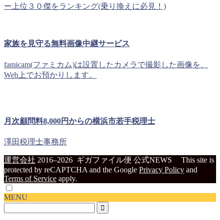
ー上位３０傑をランキング(乗り換えに必見！)
家族を見守る無料画像中継サービス
famicam(ファミカム)は設置したカメラで撮影した画像を、
Web上でお預かりします。
月次顧問料8,000円からの横浜市若手税理士
澤田税理士事務所
運営会社
2016–2026 ギガファイル便 公式NEWS
This site is
protected by reCAPTCHA and the Google
Privacy Policy
and
Terms of Service
apply.
MENU