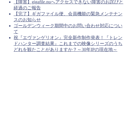
【障害】gigafile.nuへアクセスできない障害のお詫びと
経過のご報告
【完了】ギガファイル便、会員機能の緊急メンテナン
スのお知らせ
ゴールデンウィーク期間中のお問い合わせ対応につい
て
祝『エヴァンゲリオン』完全新作制作発表！『トレン
ドハンター調査結果』これまでの映像シリーズのうち
どれを観たことがありますか？～30年IPの現在地～