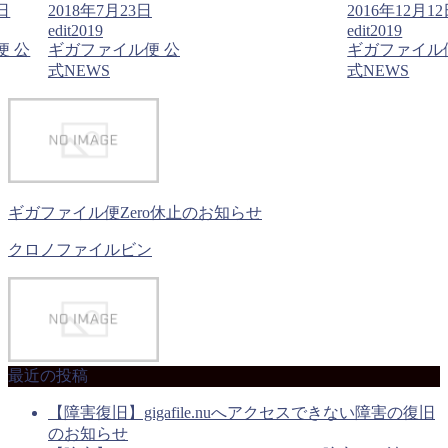
2日
2018年7月23日
2016年12月1
edit2019
edit2019
便 公
ギガファイル便 公
ギガファイル
式NEWS
式NEWS
ギガファイル便Zero休止のお知らせ
クロノファイルビン
最近の投稿
【障害復旧】gigafile.nuへアクセスできない障害の復旧
のお知らせ