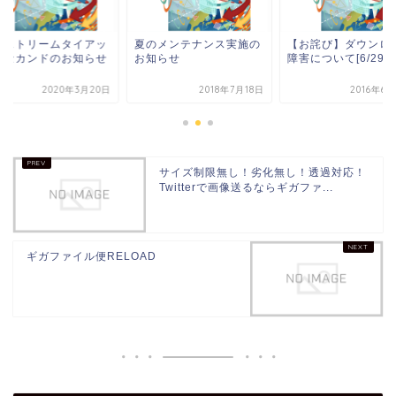
のメンテナンス実施の
【お詫び】ダウンロード
エクストリームタイ
知らせ
障害について[6/29]
プ・セカンドのお知
2018年7月18日
2016年6月29日
2020年3
サイズ制限無し！劣化無し！透過対応！
Twitterで画像送るならギガファ...
ギガファイル便RELOAD