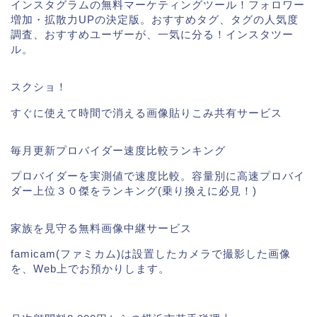
インスタグラムの無料マーケティングツール！フォロワー
増加・拡散力UPの決定版。おすすめタグ、タグの人気度
調査、おすすめユーザーが、一気に分る！インスタツー
ル。
スクショ！
すぐに使えて時間で消える画像貼りこみ共有サービス
毎月更新プロバイダー速度比較ランキング
プロバイダーを実測値で速度比較。容量別に高速プロバイ
ダー上位３０傑をランキング(乗り換えに必見！)
ギガファイル便
家族を見守る無料画像中継サービス
掲載実績
famicam(ファミカム)は設置したカメラで撮影した画像
を、Web上でお預かりします。
動画講座