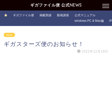
ギガファイル便 公式NEWS
ギガファイル便
掲載実績
動画講座
公式マニュアル
windows PC & Mac編
i
News
ギガスターズ便のお知らせ！
2021年12月19日