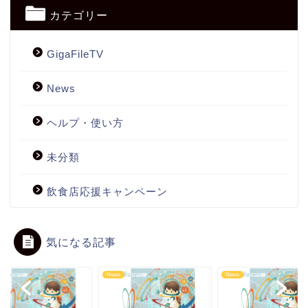
カテゴリー
GigaFileTV
News
ヘルプ・使い方
未分類
飲食店応援キャンペーン
気になる記事
s
News
News