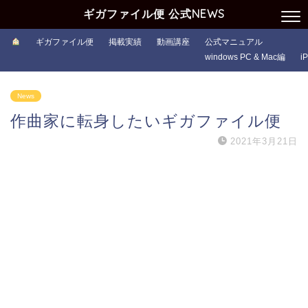
ギガファイル便 公式NEWS
ギガファイル便
掲載実績
動画講座
公式マニュアル
windows PC & Mac編
i
News
作曲家に転身したいギガファイル便
2021年3月21日