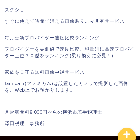
スクショ！
すぐに使えて時間で消える画像貼りこみ共有サービス
毎月更新プロバイダー速度比較ランキング
プロバイダーを実測値で速度比較。容量別に高速プロバイ
ダー上位３０傑をランキング(乗り換えに必見！)
ギガファイル便
家族を見守る無料画像中継サービス
掲載実績
famicam(ファミカム)は設置したカメラで撮影した画像
を、Web上でお預かりします。
動画講座
月次顧問料8,000円からの横浜市若手税理士
澤田税理士事務所