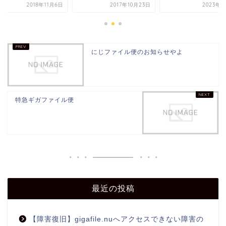
2018年11月6日
2017年10月23日
2023年7
にじファイル便のお知らせやよ
特急ギガファイル便
最近の投稿
【障害復旧】gigafile.nuへアクセスできない障害の