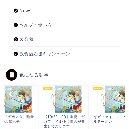
News
ヘルプ・使い方
未分類
飲食店応援キャンペーン
気になる記事
s
News
News
/07「ギガスタ」臨時
【10/22～23】重要・ギ
ギガファイル＝ミル
業のお知らせ
ガファイル便に障害が発
ルテールン
生しております