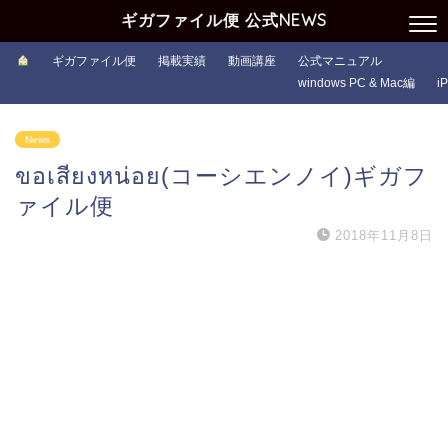
ギガファイル便 公式NEWS
ギガファイル便
掲載実績
動画講座
公式マニュアル
windows PC & Mac編
i
News
ขอเสียงหน่อย(コーシエンノイ)ギガフ
ァイル便
2018年11月8日