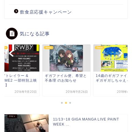
飲食店応援キャンペーン
気になる記事
FileTV
News
News
BYトレイラー &
ギガファイル便、希望と
14歳のギガファイル
LUME2 一部特別上映
不条理 のお知らせ
ギガギガしちゃえ～
終了】
2016年9月20日
2016年9月26日
2018年6
11/13~18 GIGA MANGA LIVE PAINT
WEEK ...