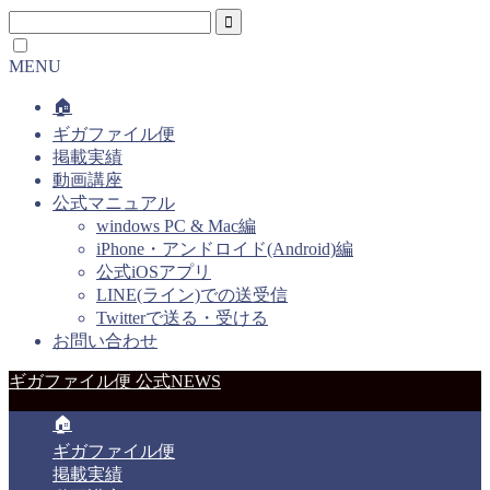
MENU
🏠
ギガファイル便
掲載実績
動画講座
公式マニュアル
windows PC & Mac編
iPhone・アンドロイド(Android)編
公式iOSアプリ
LINE(ライン)での送受信
Twitterで送る・受ける
お問い合わせ
ギガファイル便 公式NEWS
🏠
ギガファイル便
掲載実績