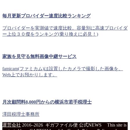
毎月更新プロバイダー速度比較ランキング
プロバイダーを実測値で速度比較。容量別に高速プロバイダ
ー上位３０傑をランキング(乗り換えに必見！)
家族を見守る無料画像中継サービス
famicam(ファミカム)は設置したカメラで撮影した画像を、
Web上でお預かりします。
月次顧問料8,000円からの横浜市若手税理士
澤田税理士事務所
運営会社
2016–2026 ギガファイル便 公式NEWS
This site is