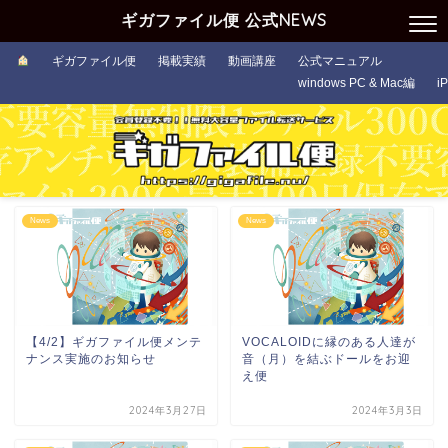
ギガファイル便 公式NEWS
ギガファイル便
掲載実績
動画講座
公式マニュアル
windows PC & Mac編
i
News
News
【4/2】ギガファイル便メンテ
VOCALOIDに縁のある人達が
ナンス実施のお知らせ
音（月）を結ぶドールをお迎
え便
2024年3月27日
2024年3月3日